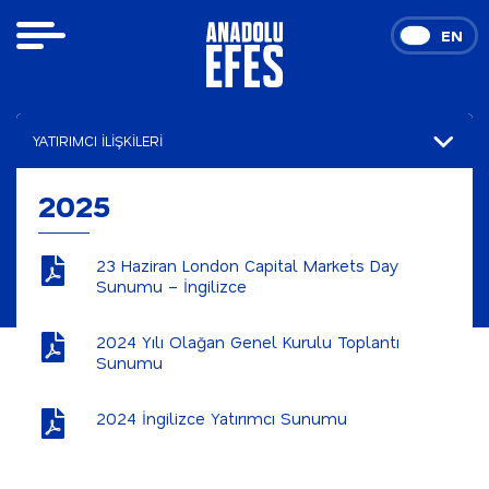
TR
EN
YATIRIMCI İLİŞKİLERİ
Finansal Sonuçlar
2025
Sunumlar
23 Haziran London Capital Markets Day
2025
Sunumu – İngilizce
Özel Durum Açıklamaları
2024 Yılı Olağan Genel Kurulu Toplantı
Sunumu
Hisse ve Tahvil Verileri
Kurumsal Yönetim
2024 İngilizce Yatırımcı Sunumu
Faaliyet Raporu