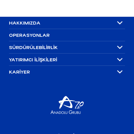
Özet Göstergeler
Temettü ve Sermaye Artırımları
HAKKIMIZDA
Hisse ve Tahvil Analist Bilgileri
OPERASYONLAR
Genel Kurul
SÜRDÜRÜLEBİLİRLİK
Finansal Takvim
YATIRIMCI İLİŞKİLERİ
Sıkça Sorulan Sorular
KARİYER
İletişim