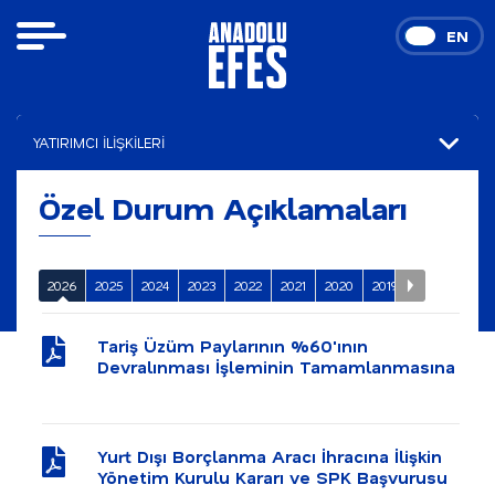
TR
EN
YATIRIMCI İLİŞKİLERİ
Finansal Sonuçlar
Özel Durum Açıklamaları
Sunumlar
Özel Durum Açıklamaları
2026
2025
2024
2023
2022
2021
2020
2019
2018
2017
Hisse ve Tahvil Verileri
Tariş Üzüm Paylarının %60'ının
Devralınması İşleminin Tamamlanmasına
Kurumsal Yönetim
İlişkin Açıklama
Faaliyet Raporu
Yurt Dışı Borçlanma Aracı İhracına İlişkin
Özet Göstergeler
Yönetim Kurulu Kararı ve SPK Başvurusu